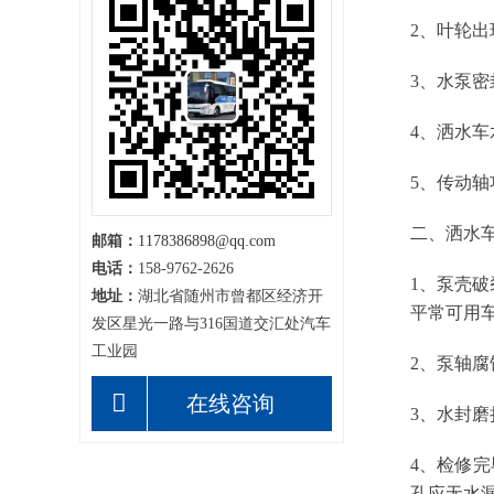
2、叶轮
3、水泵
4、洒水
5、传动
二、洒水
邮箱：
1178386898@qq.com
电话：
158-9762-2626
1、泵壳
地址：
湖北省随州市曾都区经济开
平常可用
发区星光一路与316国道交汇处汽车
工业园
2、泵轴
在线咨询
3、水封
4、检修
孔应无水