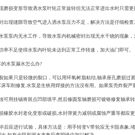
出现磨损变形导致洒水泵叶轮正常旋转但无法正常进出水时只需更
密封出现缝隙导致空气进入洒水泵压力不足，解决方法是仔细检查
车水泵泵内无水工作，导致水泵内机械密封出现无水干烧的现象，
轴功率不足使得水泵内叶轮未达到正常工作转速，加大油门即可。
车的水泵漏水怎么办?
破裂如果只是轻微的裂口，可以用环氧树脂粘结,轴承座孔磨损过
车床车削修复.水泵是生铁用焊接的方法没有用。如果泵壳炸裂严
腐蚀可用挂锡将斑点凹部填平,然后修圆泵轴磨损可镀铬修复轴承
磨损橡胶水封老化变形或破损,水封弹簧力减弱或腐蚀严重等都应
完毕后应进行试验，具体方法是：用手转变V带轮应无卡阻表象,
漏出.如有卡阻和漏水表象应查明缘由加以解决。