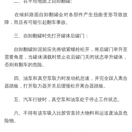
二、在平坦地面上自卸翻罐;
在倾斜路面自卸翻罐会对各部件产生扭曲变形导致故
障，而且有可能引起翻车事故。
三、自卸翻罐时先打开罐体后罐门：
自卸翻罐卸泥前应先将锁紧螺栓松开，将后罐门举升至
需要角度，当罐体满载时禁止在后罐门关闭状态举升罐体，
否则有翻车的危险。
四、油泵和真空泵取力时发动机怠速，并完全踩入离合
器踏板，打开取力器开关后缓慢松开离合器踏板。
五、汽车行驶时，真空泵和油泵处于停止工作状态。
六、不得有该车吸入比胶管直径大物料和运送废油及危
险物。