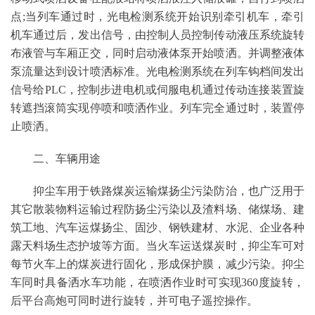
点;当列车通过时，光电检测系统开始识别牵引机车，牵引
机车通过后，发出信号，由控制人员控制传动液压系统旋转
布液管与车厢正交，同时启动液体泵开始喷洒。并调整液体
泵流量达到设计喷洒标准。光电检测系统在列车钩档间发出
信号给PLC，控制步进电机或伺服电机通过传动连接装置旋
转遮挡滚筒实现停喷和喷洒作业。列车完全通过时，装置停
止喷洒。
二、车辆用途
抑尘车用于铁路煤炭运输煤扬尘污染防治，也广泛用于
其它散装物料运输过程防扬尘污染以及渣料场、储煤场、建
筑工地、汽车运煤扬尘、固沙、钢铁建材、水泥、企业各种
露天料场生态护坡等方面。当火车运送煤炭时，抑尘车可对
每节火车上的煤炭进行固化，形成保护膜，减少污染。抑尘
车同时具备洒水车功能，在喷洒作业时可实现360度旋转，
后平台高炮可同时进行旋转，并可电子遥控操作。